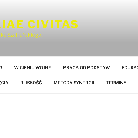
IAE CIVITAS
ka Szafrańskiego.
G
W CIENIU WOJNY
PRACA OD PODSTAW
EDUKA
ĘCIA
BLISKOŚĆ
METODA SYNERGII
TERMINY