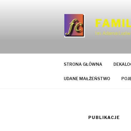
Przejdź
do
treści
FAMIL
Im. Adama Ludwi
STRONA GŁÓWNA
DEKALO
UDANE MAŁŻEŃSTWO
POJ
PUBLIKACJE